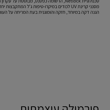
טכנולוגיית Netlock, הרשומה כפטנט, מבוססת על עק
מסנני קרינת UV לכודים במיקרו-טיפות ג'ל המתקבצות 
הגנה דקה במיוחד, חזקה והומוגנית בעת המריחה על העור
פורמולה עוצמתית