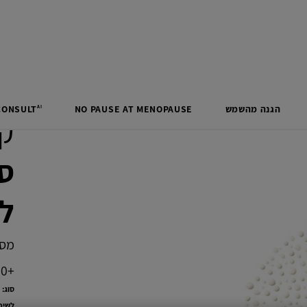
הגנה מהשמש
MENOPAUSE
AT
PAUSE
NO
CONSULT
AI
קפ
ס
לי
מסיי
0+‎
סוג:
לשימ