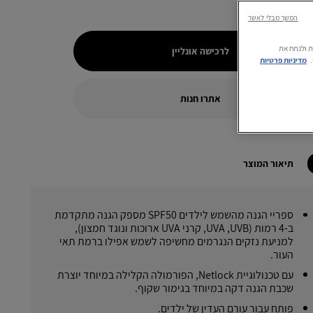
המשך מבלי לאשר
רתית ולנתח את
לרכישה אונליין
מדיניות פרטיות
אתרו חנות
תיאור המוצר
ספריי הגנה מהשמש לילדים SPF50 מספק הגנה מתקדמת
ב-4 רמות (UVB,‏ UVA,‏ קרני UVA ארוכות ונוגד חמצון),
למניעת נזקים הנגרמים מחשיפה לשמש אפילו ברמת תאי
העור.
עם טכנולוגיית Netlock, הפורמולה הקלילה במיוחד יוצרת
שכבת הגנה דקה במיוחד בגימור שקוף.
פותח עבור עורם העדין של ילדים.