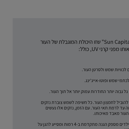
כל אחד נולד עם "Sun Capital" שזו היכולת המוגבלת של העור
ני קרני UV, כולל:
לכוויות שמש ולסרטן העור.
תמי שמש ופוטו-אייג'ינג.
גל גבוה יותר החודרות עמוק יותר אל תוך העור.
ני UV עלולות להוביל לחמצון העור. כל חשיפה לשמש צוברת נזקים
ה עד לרמת תאי העור. עם הזמן, נזקים אלו נעשים
העור מאבד מאיכותו.
תרסיס הגנה מהשמש לילדים מספק הגנה מתקדמת ב-4 רמות ומסייע להגן על