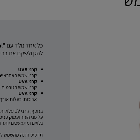
מש
להגן ולשקם את בריאותו מפ
קרני UVB
קרני שמש האחראיים 
קרני UVA
קרני שמש הגורמים לכ
קרני UVA
ארוכות: בעלות אורך 
בנוסף, קר
על פני העור ועמוק פנימ
גלויים ומתמשכים יותר ו