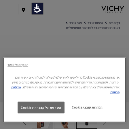
דף הבית
טיפוח לגבר
וישי לגבר
דאודורנט ספריי גבר לסבילות אופטימלית
המשך מבלי לאשר
אנו משתמשים בקובצי Cookie כדי לאפשר לאתר שלנו לפעול כהלכה, להתאים אישית תוכן
ומודעות, לספק תכונות מדיה חברתית ולנתח את התעבורה באתר. בנוסף, אנו משתפים מידע
אודות השימוש שלך באתר שלנו עם המדיה החברתית ושותפי הפרסום והניתוח שלנו.
מדיניות
אילו מרכיבים פעילים ישנם בפורמולה?
פרטיות
כדאי לדעת על המוצר
הגדרות קובצי Cookie
אשר את כל קבצי ה-Cookies
השגרה המומלצת בשבילך
מגזין וישי