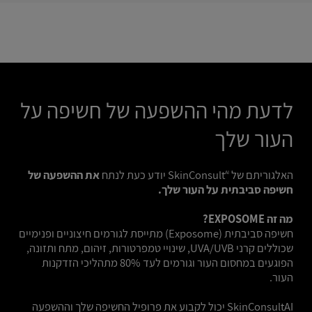
לדעת מהי ההשפעה של חשיפה על
העור שלך
האלגוריתם של SkinConsult
יודע כעת לנתח
את ההשפעה של
AI
חשיפה סביבתית על העור שלך.
מה זה EXPOSOME?
חשיפה סביבתית (Exposome) מתייסת לגורמים חיצוניים ופנימיים
שכוללים קרני UVA/UVB, שינויי טמפרטורות, זיהום, מתח ותזונה,
הפוגעים במחסום העור וגורמים לעד 80% מתהליכי הזדקנות
העור.
SkinConsultAI יכול לקבוע את פרופיל החשיפה שלך וההשפעה