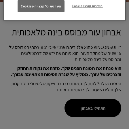
הגדרות קובצי Cookie
אשר את כל קבצי ה-Cookies
אבחון עור מבוסס בינה מלאכותית
SKINCONSULT
הוא אלגוריתם אנטי אייג'ינג עוצמתי המבוסס על
AI
15 שנים של מחקר העור. הוא פותח עם ידע של דרמטולוגים
ומבוסס על בינה מלאכותית
הוא מנתח את תמונת הפנים שלך. מזהה את נקודות החוזק
והצרכים של עורך. ממליץ על שגרת הטיפוח המתאימה עבורך.
המטרה שלנו? לתת לך תמונת מצב מדוייקת של סימני ההזדקנות
שלך וכלים שיעזרו לך להתמודד איתם.
התחילי באבחון