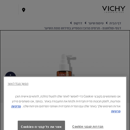
דף הבית
טיפוח שיער
דרקוס
דנסי-סולושנס - תרסיס מרוכז המסייע בחידוש מסת השיער
המשך מבלי לאשר
אילו מרכיבים פעילים ישנם בפורמולה?
אנו משתמשים בקובצי Cookie כדי לאפשר לאתר שלנו לפעול כהלכה, להתאים אישית תוכן
ומודעות, לספק תכונות מדיה חברתית ולנתח את התעבורה באתר. בנוסף, אנו משתפים מידע
כדאי לדעת על המוצר
אודות השימוש שלך באתר שלנו עם המדיה החברתית ושותפי הפרסום והניתוח שלנו.
מדיניות
פרטיות
השגרה המומלצת בשבילך
הגדרות קובצי Cookie
אשר את כל קבצי ה-Cookies
מגזין וישי