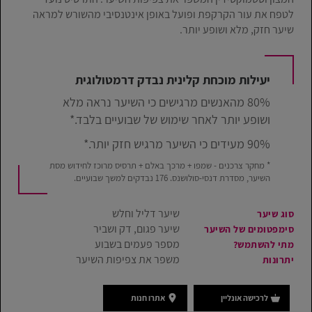
לטפח את עור הקרקפת ופועל באופן אינטנסיבי מהשורש למראה
שיער חזק, מלא ושופע יותר.
יעילות מוכחת קלינית נבדק דרמטולוגית
80% מהאנשים מרגישים כי השיער נראה מלא
ושופע יותר לאחר שימוש של שבועיים בלבד.*
90% מעידים כי השיער מרגיש חזק יותר.*
* מחקר צרכנים - שמפו + מרכך באלם + תרסיס מרוכז לחידוש מסת
השיער, מסדרת דנסי-סולושנס. 176 נבדקים למשך שבועיים.
שיער דליל וחלש
סוג שיער
שיער פגום, דק ושביר
סימפטומים של השיער
מספר פעמים בשבוע
מתי להשתמש?
משפר את צפיפות השיער
יתרונות
לרכישה אונליין
אתרו חנות