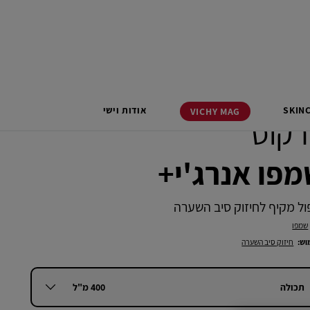
SKIN
אודות וישי
VICHY
MAG
רקוס
פו אנרג'י+
ול מקיף לחיזוק סיב השערה
שמפו
וש:
חיזוק סיב השערה
400 מ"ל
תכולה