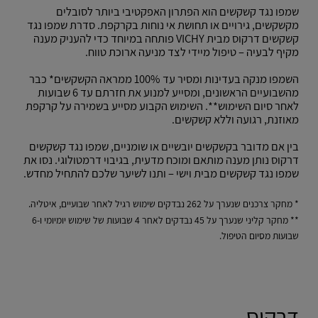
שמפו נגד קשקשים הוא הפתרון האפקטיבי ביותר לסובלים
מקשקשים, גירויים או תחושת אי נוחות בקרקפת. סדרת שמפו נגד
קשקשים דרקוס מבית VICHY פותחה במיוחד כדי להעניק מענה
מקיף לבעיה – טיפול מיידי לצד מניעה ארוכת טווח.
השמפו מנקה בעדינות ומסיר עד 100% ממראה הקשקשים* כבר
מהשבועיים הראשונים, ומסייע למנוע את חזרתם עד 6 שבועות
לאחר סיום השימוש**. השימוש הקבוע מסייע בשמירה על קרקפת
מאוזנת, רגועה וללא קשקשים.
בין אם מדובר בקשקשים יובשיים או שומניים, שמפו נגד קשקשים
דרקוס נותן מענה מותאם ומוכח מדעית, בגיבוי דרמטולוגי. נסו את
שמפו נגד קשקשים מבית וישי – ותנו לשיער שלכם להתחיל מחדש.
* מחקר צרכנים שנערך על 262 נבדקים שימוש רגיל לאחר שבועיים, איטליה.
** מחקר קליני שנערך על 45 נבדקים לאחר 4 שבועות של שימוש יומיומי ו-6
שבועות מסיום הטיפול.
דרקוס