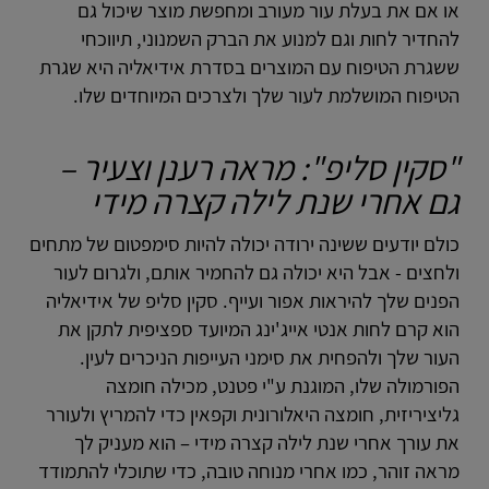
או אם את בעלת עור מעורב ומחפשת מוצר שיכול גם
להחדיר לחות וגם למנוע את הברק השמנוני, תיווכחי
ששגרת הטיפוח עם המוצרים בסדרת אידיאליה היא שגרת
הטיפוח המושלמת לעור שלך ולצרכים המיוחדים שלו.
"סקין סליפ": מראה רענן וצעיר –
גם אחרי שנת לילה קצרה מידי
כולם יודעים ששינה ירודה יכולה להיות סימפטום של מתחים
ולחצים - אבל היא יכולה גם להחמיר אותם, ולגרום לעור
הפנים שלך להיראות אפור ועייף. סקין סליפ של אידיאליה
הוא קרם לחות אנטי אייג'ינג המיועד ספציפית לתקן את
העור שלך ולהפחית את סימני העייפות הניכרים לעין.
הפורמולה שלו, המוגנת ע"י פטנט, מכילה
חומצה
גליציריזית, חומצה היאלורונית וקפאין
כדי להמריץ ולעורר
את עורך אחרי שנת לילה קצרה מידי – הוא מעניק לך
מראה זוהר, כמו אחרי מנוחה טובה, כדי שתוכלי להתמודד