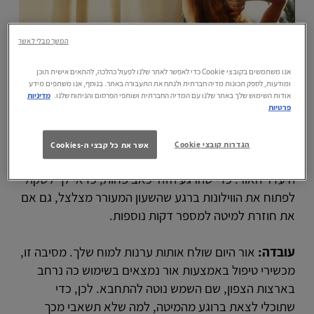
המשך מבלי לאשר
אנו משתמשים בקובצי Cookie כדי לאפשר לאתר שלנו לפעול כהלכה, להתאים אישית תוכן
ומודעות, לספק תכונות מדיה חברתית ולנתח את התעבורה באתר. בנוסף, אנו משתפים מידע
אודות השימוש שלך באתר שלנו עם המדיה החברתית ושותפי הפרסום והניתוח שלנו.
מדיניות
פרטיות
1. הכניסי אור לחדר
הגדרות קובצי Cookie
אשר את כל קבצי ה-Cookies
בוודאי שמת לב שקשה יותר להתעורר בחורף. מדוע? בגלל
היעדר האור. כדי שהרגע הזה יכאב פחות, כדאי לך לשקול
לפתוח את הווילונות ברגע שהשעון המעורר מצלצל, גם אם
את חוזרת למיטה למספר דקות נוספות.
עובדה:
אור היום שולח אותות ערנות למוח שלך. מסיבה זו,
מכשירי טיפול באמצעות אור נמצאים בשימוש כה נרחב
בארצות הצפון, שם השמש נוטה להתחבא. לכן, כדי
שתוכלי לצאת ברוגע מהמיטה, למה שלא תשאבי מכך