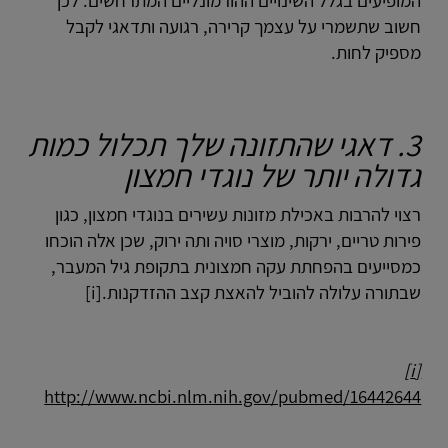
המופיעים בגלל השינויים ההורמונליים המתרחשים. לכן
חשוב שתשמרי על עצמך קרירה, רגועה ותדאגי לקבל
מספיק לחות.
3. דאגי שהתזונה שלך תכלול כמות
גדולה יותר של נוגדי חמצון
רצוי להרבות באכילת מזונות עשירים בנוגדי חמצון, כגון
פירות טריים, ירקות, מוצרי סויה ותה ירוק, שכן אלה הוכחו
כמסייעים בהפחתת עקה חמצונית בתקופת גיל המעבר,
שבתורה עלולה להוביל להאצת קצב ההזדקנות.[i]
[i]
http://www.ncbi.nlm.nih.gov/pubmed/16442644