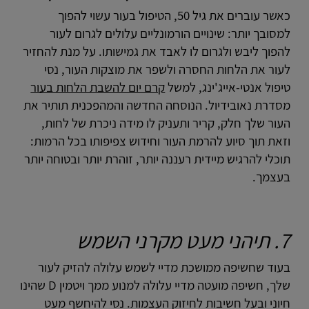
כאשר עוברים את גיל 50, הטיפול בעור עשוי להפוך
למסובך יותר: שינויים הורמונליים עלולים לגרום לעור
להפוך ליבש ולגרום לו לאבד את גמישותו. על מנת להחזיר
לעור את הלחות החסרה ולשפר את מוצקות העור, נסי
טיפול אנטי-אייג'ינג, למשל
קרם יום להשבת הלחות בעור
מסדרת נאובידיול. הנוסחה החדשה והמהפכנית תותיר את
העור שלך חלק, קריר ותעניק לו מידה ניכרת של לחות,
וזאת תוך סיוע להרמת העור וחידוש צפיפותו בכל הרמות:
תוכלי להרגיש מיידית רעננה יותר, זוהרת יותר ובטוחה יותר
בעצמך.
7. תיהני מעט מקרני השמש
בעוד שחשיפה ממושכת מדיי לשמש עלולה להזיק לעור
שלך, חשיפה מועטה מדיי עלולה למנוע ממך ויטמין D שהינו
חיוני ובעל חשיבות לחיזוק העצמות. נסי להיחשף מעט