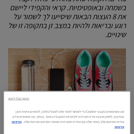
בשמחה ובאופטימיות. קראי והקפידי ליישם
את 8 העצות הבאות שיסייעו לך לשמור על
רוגע ובריאות ולהיות במצב זן בתקופה זו של
שינויים.
המשך מבלי לאשר
אנו משתמשים בקובצי Cookie כדי לאפשר לאתר שלנו לפעול כהלכה, להתאים אישית תוכן
ומודעות, לספק תכונות מדיה חברתית ולנתח את התעבורה באתר. בנוסף, אנו משתפים מידע
אודות השימוש שלך באתר שלנו עם המדיה החברתית ושותפי הפרסום והניתוח שלנו.
מדיניות
פרטיות