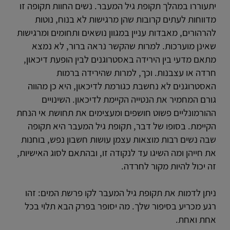
יתעוררו במהלך תקופת גיל המעבר. נשים החוות תקופה זו
מדווחות לעתים קרובות שהן מרגישות לא בנוח, נוטות
להרהורים, מאבדות עניין במגוון נושאים ותחומים ומרגישות
שאינן מוערכות. למרות שהקשר נראה ברור, לא נמצא
מתאם מדעי בין הירידה באסטרוגנים לבין הופעת דיכאון,
חרדה או עצבנות. וכך, למרות שהירידה ברמות
האסטרוגנים לא נחשבת כגורמת לדיכאון, היא כן מהווה
גורם המחמיר את הנטייה הקיימת לדיכאון. השינויים
ההורמונליים פשוט חושפים ומעצימים את תחושת אי הנחת
הקיימת. בסופו של דבר, תקופת גיל המעבר היא תקופה
שבה נשים רבות מוצאות עצמן עושות חשבון נפש, בוחנות
את חייהן ומה השיגו עד לנקודה זו, ובהתאם לסוג האישיות,
זה יכול להיות מקור לחרדה.
ניתן לדמות את תקופת גיל המעבר לקו פרשת המים: זהו
רגע מכריע בסיפור שלך. מה יסופר בפרק הבא תלוי בכל
אחת ואחת.