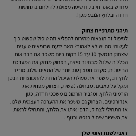
מחדש באופן חיובי. זו שיטה מצוינת להילחם בתחושות
חרדה ובלחץ הנובע מכך!
תיהני מתרפיית צחוק
לטיפול זה תוצאות מהירות להפליא וזה טיפול שפשוט כיף
לעשות! מה יש לא לאהוב? האם ידעת שרופאים טוענים
שצחוק הנמשך 10 עד 15 דקות ביום משפר את הבריאות
הכללית שלנו? מבחינה פיזית, הצחוק מחזק את המערכת
החיסונית, מקדם חמצון טוב יותר של התאים שלנו, מוריד
לחץ דם, משפר את פעולת העיכול הודות להתכווצויות הבטן
ומקל על כאבים. מבחינה נפשית, הצחוק מפחית את
הורמוני הלחץ, ומגביר הורמונים משככי חרדה, כגון
אנדורפינים. הצחוק גם משפר את ההערכה העצמית שלנו.
אז תתחילי לצחוק, הדפי איתו את הלחץ, ותתחילי לראות
את השיפור שיחול בנפש ובגוף...
דאגי לשנת היופי שלך