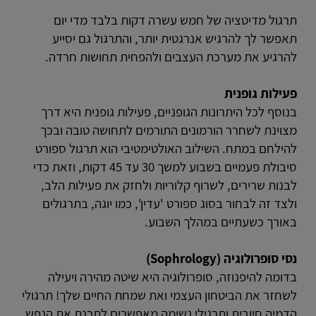
תרגול מדיטציה של חמש עשרה דקות בלבד מדי יום
תאפשר לך להרגיש אנרגטית יותר, והתרגול גם יסייע
להרגיע את מערכת העצבים ולהפחית תחושות חרדה.
פעילות גופנית
בנוסף לכל היתרונות הגופניים, פעילות גופנית היא דרך
מצוינת לשחרר הורמונים התורמים לתחושה טובה ובכך
להילחם במתח. השילוב האולטימטיבי הוא תרגול ספורט
סיבולת פעמיים בשבוע למשך 30 עד 45 דקות, וזאת כדי
לבנות שרירים, לשרוף קלוריות ולחזק את פעילות הלב,
ולצד זה לבחור בסוג ספורט 'עדין', כמו יוגה, בתרגולים
באורך כשעתיים במהלך השבוע.
נסי סופרולוגיה (Sophrology)
בדומה להיפנוזה, סופרולוגיה היא שיטה מהירה ויעילה
לשחזר את הביטחון העצמי ואת שמחת החיים שלך! תרגולי
הדמיה חיובית ותרגילי נשימה מאפשרים לתכנת את הנפש