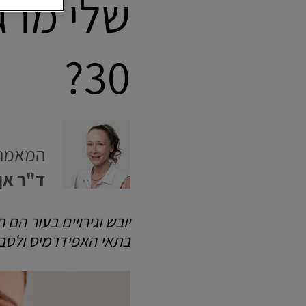
שלי מרג
30?
המאמר 
ד"ר אן
יובש וגירויים בעור הם
בתאי האפידרמיס ולסביבת העור (es