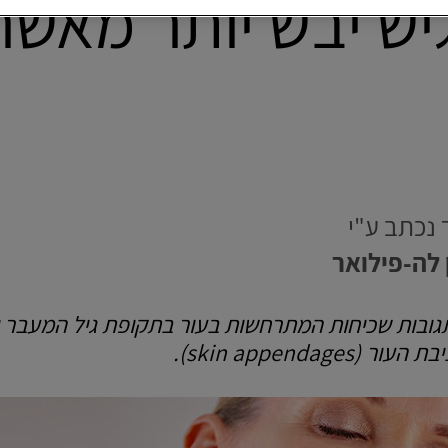
יש יבש יותר מאשר
נכתב ע"י
 לה-פילואר
 תגובות שכיחות המתרחשות בעור בתקופת גיל המעבר וה
skin appendag).