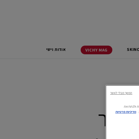
SKIN
אודות וישי
VICHY
MAG
המשך מבלי לאשר
רתית ולנתח את
יל המעבר: מדוע בגיל 50 העור
מדיניות פרטיות