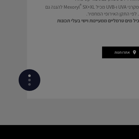
®
כיל Mexoryl
SX+XL להגנה גם
יל מים טרמליים ממעיינות וישי בעלי תכונות
אתרו חנות
אילו מרכיבים פעילים ישנם בפורמולה?
כדאי לדעת על המוצר
השגרה המומלצת בשבילך