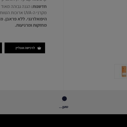
חדשנות:
הגנה גבוהה מאוד מקרני UVA ו-UVB מ
מקרני ה-UVA ארוכות הטווח. לפי התקן האירופי המחמיר.
היפואלרגני. ללא פראבן. מכ
מחזקות ומרגיעות.
לרכישה אונליין
טוען...