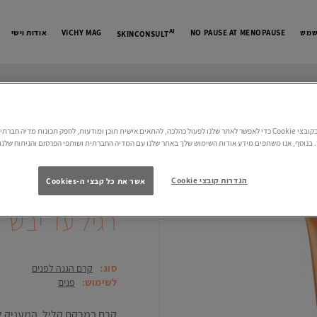
AI
שמש
MENOPAUSE
AT
PAUSE
NO
MAG
VICHY
אודות וישי
SKIN
CONSULT
 רגיל עד יבש
אנו משתמשים בקובצי Cookie כדי לאפשר לאתר שלנו לפעול כהלכה, להתאים אישית תוכן ומודעות, לספק תכונות מדיה חב
בנוסף, אנו משתפים מידע אודות השימוש שלך באתר שלנו עם המדיה החברתית ושותפי הפרסום והניתוח שלנו.
קפיטל סוליי
הגדרות קובצי Cookie
אשר את כל קבצי ה-Cookies
קרם פנים להג
רגיל עד יבש
סוג:
קרם הגנה לפנים
לשימוש:
פנים
קרם במרקם קליל, המעניק לחות ל-24 שעות, עם גי