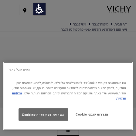
דף הבית
טיפוח לגבר
וישי לגבר
וישי הום דאודורנט רול און אנטי-פרספירנט לגבר
המשך מבלי לאשר
אנו משתמשים בקובצי Cookie כדי לאפשר לאתר שלנו לפעול כהלכה, להתאים אישית תוכן
ומודעות, לספק תכונות מדיה חברתית ולנתח את התעבורה באתר. בנוסף, אנו משתפים מידע
אודות השימוש שלך באתר שלנו עם המדיה החברתית ושותפי הפרסום והניתוח שלנו.
מדיניות
אילו מרכיבים פעילים ישנם בפורמולה?
פרטיות
כדאי לדעת על המוצר
הגדרות קובצי Cookie
אשר את כל קבצי ה-Cookies
השגרה המומלצת בשבילך
מגזין וישי