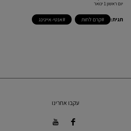
יום ראשון 1 ינואר
תגית:
#קרם לחות
#אנטי-אייגינג
עקבו אחרינו