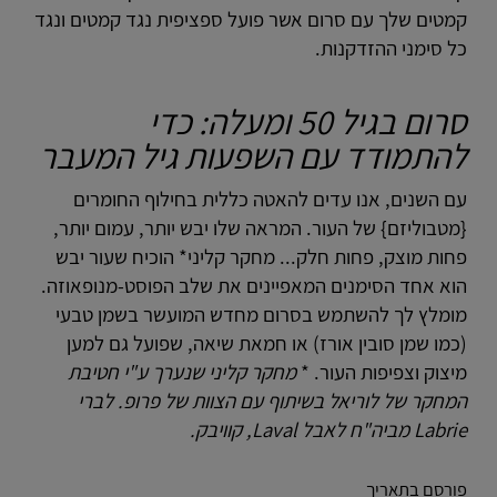
קמטים שלך עם סרום אשר פועל ספציפית נגד קמטים ונגד
כל סימני ההזדקנות.
סרום בגיל 50 ומעלה: כדי
להתמודד עם השפעות גיל המעבר
עם השנים, אנו עדים להאטה כללית בחילוף החומרים
{מטבוליזם} של העור. המראה שלו יבש יותר, עמום יותר,
פחות מוצק, פחות חלק... מחקר קליני* הוכיח שעור יבש
הוא אחד הסימנים המאפיינים את שלב הפוסט-מנופאוזה.
מומלץ לך להשתמש בסרום מחדש המועשר בשמן טבעי
(כמו שמן סובין אורז) או חמאת שיאה, שפועל גם למען
מיצוק וצפיפות העור.
*
מחקר קליני שנערך ע"י חטיבת
המחקר של לוריאל בשיתוף עם הצוות של פרופ. לברי
Labrie
מביה"ח לאבל
Laval
, קוויבק.
פורסם בתאריך