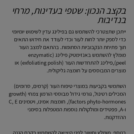
בקצב הנכון: שטפי בעדינות, מרחי
בנדיבות
ייתכן שתצטרכי להשתמש גם בפילינג עדין לשימוש יומיומי
כדי לספק יותר לחות לעור וכדי לעודד את חידוש התאים
תוך פתיחת הנקבוביות הסתומות. בהתאם למצב העור
מומלץ להשתמש באנזימטיק פילינג (enzymatic
peel),פילינג להתחדשות העור (exfoliating polish) או
מוצרים המבוססים על חומצה גליקולית.
השתמשי בקביעות במוצרי טיפוח העור (קרמים, סרומים)
המכילים רטינול, גורמי גידול מבוססי הורמון צמחי (growth
factors phyto-hormones), חומצות אמינו, ויטמינים C, E
ו-A, פפטידים ומולקולות נוספות המטפלות בסימני
ההזדקנות.
בנוסף, מומלץ וחשוב לפני היציאה להשתמש בקרם הגנה