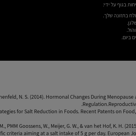
ות בגוף על ידי:
ח בתזונה שלך.
גן.
הול.
 ביום.
henfeld, N. S. (2014). Hormonal Changes During Menopause 
Regulation.Reproductive
trategies for Salt Reduction in Foods. Recent Patents on Food,
M., PMM Goossens, W., Meijer, G. W., & van het Hof, K. H. (2015
ic criteria aiming at a salt intake of 5 g per day. European Jo