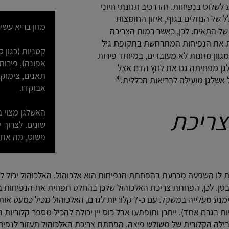
לשלוט בנפיחות. זהו רכיב תזונתי חיוני
של הנוזלים בגוף, איזון החומצות
מזון בריא עשי
של התאים. לכן, כאשר רמות הצריכה
ית את הנפיחות המתרחשת בתקופת גיל
קטניות (כגון ס
וון מזונות לא מעובדים, במיוחד פירות
אפונה), פירות
לגן מפחיתה גם את לחץ הדם אצל
תאנים, צימוקים
 אשלגן מועילה לבריאות הכללית.
(4)
אבוקדו.
צריכת
האשלגן מצוי ב
שונים. לצרוך 
פשוט, מה את 
ות לו השפעה מכרעת בהפחתת הנפיחות הוא אלכוהול. האלכוהול יכול ל
טן. לכן, הפחתת צריכת האלכוהול שלכן בהחלט תפחית את הנפיחות 
צריכת האלכוהול תסייע גם להימנע מעלייה במשקל. עם כ-7 קלוריות לגרם, האל
ומן טהור מכיל 9 קלוריות בגרם אחד). ייתכן ותופתעו אבל כוס יין יכולה להכיל מספר קל
ילה הקלורית של משולש פיצה. הפחתת צריכת האלכוהול תעזור לנפיחו