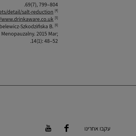
69(7), 799–804.
s/detail/salt-reduction
[4]
//www.drinkaware.co.uk
[5]
ubelewicz-Szkodzińska B.
[6]
z Menopauzalny. 2015 Mar;
14(1): 48–52.
עקבו אחרינו