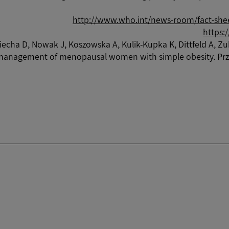
http://www.who.int/news-room/fact-sheet
https:
iecha D, Nowak J, Koszowska A, Kulik-Kupka K, Dittfeld A, Z
y management of menopausal women with simple obesity. Pr