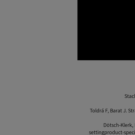
Stac
Toldrá F, Barat J. S
Dötsch-Klerk, 
settingproduct-specif