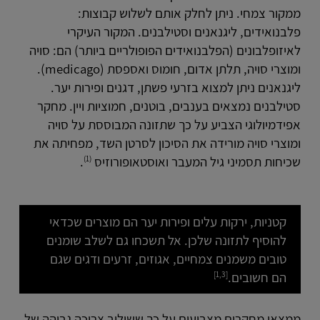
ממקור צמחי. ניתן לחלק אותם לשלוש קבוצות:
פלבנואידים, ליגנאנים וסטילבנים. המקור העיקרי
לאיזופלבונים (הפלבנואידים הפופולריים ביותר) הם: סויה
ומוצרי סויה, תלתן אדום, חומוס ואספסת (medicago).
ליגנאנים ניתן למצוא בזרעי פשתן, דגנים ופירות יער.
סטילבנים נמצאים בענבים, בוטנים, חמוציות ויין. מחקר
אפידמיולוגי הצביע על כך שתזונה המבוססת על סויה
ומוצרי סויה מורידה את הסיכון לסרטן השד, מפחיתה את
(1)
שכיחות תסמיני גיל המעבר ואוסטאופורוזיס
.
קטניות, ירקות עלים ופירות יער הם מוצרים שכדאי
להוסיף לתזונה שלכן. אל תשכחו גם לשלב שומנים
טובים משמנים צמחיים, אגוזים, זרעים ודגים שגם
[1,3]
הם חשובים.
ממצאי מחקרים מצביעים על כך ששילוב צריכה גבוהה של