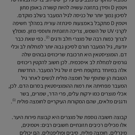
ויטמין D וסידן בתזונה עשויה להיות קשורה באופן מתון
לסיכון נמוך יותר של כניסה לגיל המעבר בשלב מוקדם.
ויטמין D מתקבל באמצעות סינתזה עורית במהלך חשיפה
לקרני UV של השמש, צריכה תזונתית ותוספי מזון. מומלץ
(2)
לצרוך כמות רבה של מוצרי חלב ודגים
. כפי שאת כבר
יודעת, גיל המעבר תורם לסיכון גבוה יותר למחלות לב וכלי
דם. הומוציסטאין היא תרכובת שריכוזים גבוהים שלה
גורמים למחלת לב איסכמית. לכן חשוב להקטין ריכוזים
אלה במיוחד בתקופת חיים זו של גיל המעבר. החדשות
הטובות הן שתוסף של חומצה פולית לנשים לאחר גיל
המעבר מפחיתה את רמות ההומוציסטאין בסרום הדם. לכן,
אכלי מוצרים כמו ירקות עלים, פרי הדר, שמרים, בשר
(1)
ודגנים מלאים, שהם המקורות העיקריים לחומצה פולית
.
קבוצה חשובה נוספת של מוצרים היא קבוצת פירות היער.
אלו מכילים רכיבים תזונתיים חשובים רבים: ויטמינים,
מינרלים, חומצה פולית, סיבים ופוליפנולים. הם יכולים