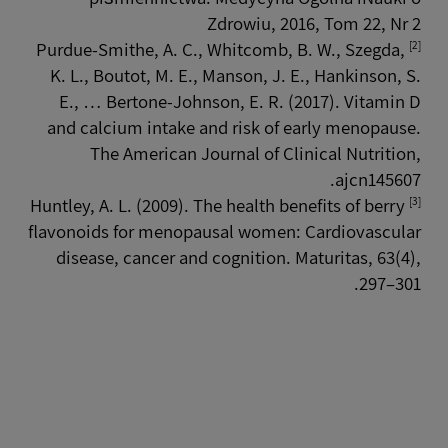
Zdrowiu, 2016, Tom 22, Nr 2
[2]
Purdue-Smithe, A. C., Whitcomb, B. W., Szegda,
K. L., Boutot, M. E., Manson, J. E., Hankinson, S.
E., … Bertone-Johnson, E. R. (2017). Vitamin D
and calcium intake and risk of early menopause.
The American Journal of Clinical Nutrition,
ajcn145607.
[3]
Huntley, A. L. (2009). The health benefits of berry
flavonoids for menopausal women: Cardiovascular
disease, cancer and cognition. Maturitas, 63(4),
297–301.