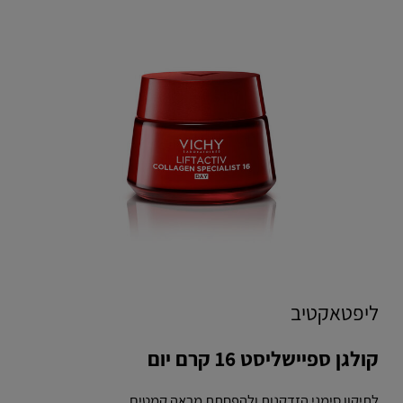
ליפטאקטיב
קולגן ספיישליסט 16 קרם יום
לתיקון סימני הזדקנות ולהפחתת מראה קמטים