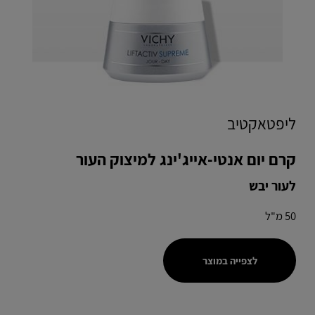
ליפטאקטיב
קרם יום אנטי-אייג'ינג למיצוק העור
לעור יבש
50 מ"ל
לצפייה במוצר