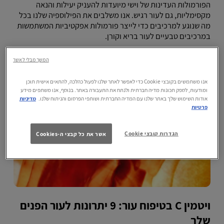
הפורמולות העדינות של וישי מיועדות להעניק יעילות והנאה
מקסימליות, גם לעור רגיש. אנו משלבים את הפילוספיה שלנו בכל
מה שנוגע למרכיבים כדי לייצר פורמולות אפקטיביות המשתמשות
במרכיבים טבעיים לעור בריא וקורן.
המשך מבלי לאשר
אנו משתמשים בקובצי Cookie כדי לאפשר לאתר שלנו לפעול כהלכה, להתאים אישית תוכן
ומודעות, לספק תכונות מדיה חברתית ולנתח את התעבורה באתר. בנוסף, אנו משתפים מידע
אודות השימוש שלך באתר שלנו עם המדיה החברתית ושותפי הפרסום והניתוח שלנו.
מדיניות
פרטיות
הגדרות קובצי Cookie
אשר את כל קבצי ה-Cookies
ויטמין C בטיפוח עור: 9 יתרונות לעור הפנים
שלך