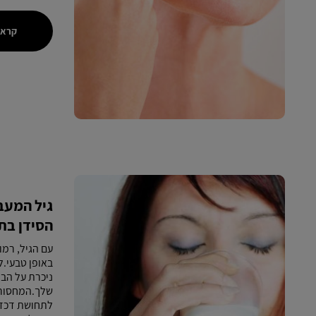
קראו
גיל המעב
הסידן בת
עם הגיל, רמ
באופן טבעי.
ניכרת על הב
שלך.המחסור 
לתחושת דכדו