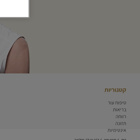
קטגוריות
טיפוח עור
בריאות
רווחה
תזונה
אינטימיות
בית
מגזין וישי
ד"ר אן לה-פילואר