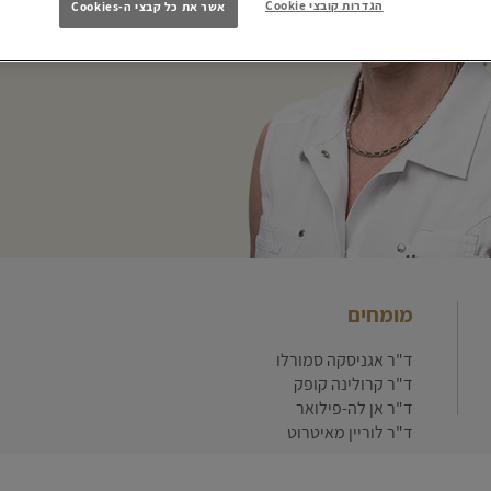
הגדרות קובצי Cookie
אשר את כל קבצי ה-Cookies
רופאת עור 
ערכה מספר
מומחים
ד"ר אגניסקה סמורלו
ד"ר קרולינה קופק
ד"ר אן לה-פילואר
ד"ר לוריין מאיטרוט